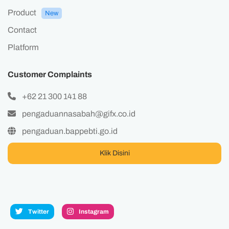
Product
New
Contact
Platform
Customer Complaints
+62 21 300 141 88
pengaduannasabah@gifx.co.id
pengaduan.bappebti.go.id
Klik Disini
Twitter
Instagram