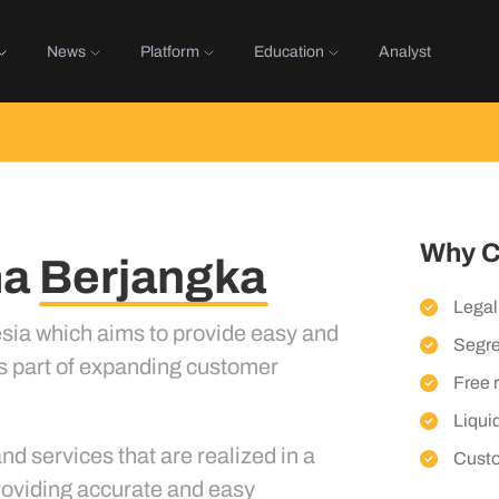
News
Platform
Education
Analyst
Why C
ma
Berjangka
Legal
esia which aims to provide easy and
Segre
 as part of expanding customer
Free 
Liquid
d services that are realized in a
Custo
roviding accurate and easy