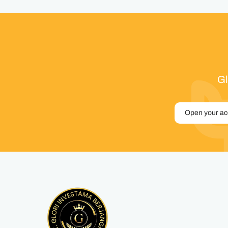
Gl
Open your a