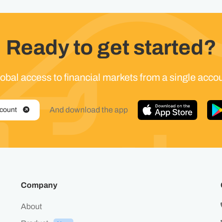
Ready to get started?
obal access to financial markets from a single acco
And download the app
ccount
Company
About