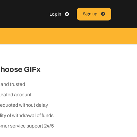
Sign up
Log in
hoose GIFx
 and trusted
gated account
requoted without delay
ity of withdrawal of funds
mer service support 24/5