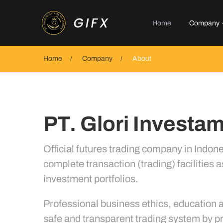
Home
Company
Home
Company
About
PT. Glori Investa
Official futures trading company in Indon
complete transaction (trading) facilities
investment portfolios.
Professional business ethics, education an
safe and transparent trading system by p