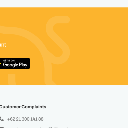
unt
Customer Complaints
+62 21 300 141 88