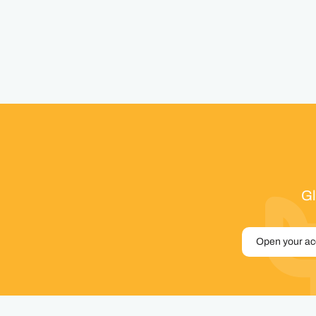
Gl
Open your a