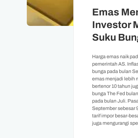
Emas Men
Investor
Suku Bun
Harga emas naik pada
pemerintah AS. Infl
bunga pada bulan Sep
emas menjadi lebih m
bertenor 10 tahun j
bunga The Fed bulan
pada bulan Juli. Pa
September sebesar 97
tarif impor besar-be
juga mengurangi spe