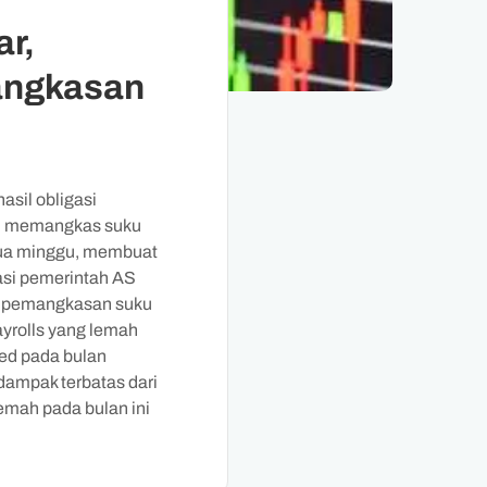
r,
angkasan
asil obligasi
an memangkas suku
 dua minggu, membuat
gasi pemerintah AS
si pemangkasan suku
yrolls yang lemah
ed pada bulan
dampak terbatas dari
emah pada bulan ini