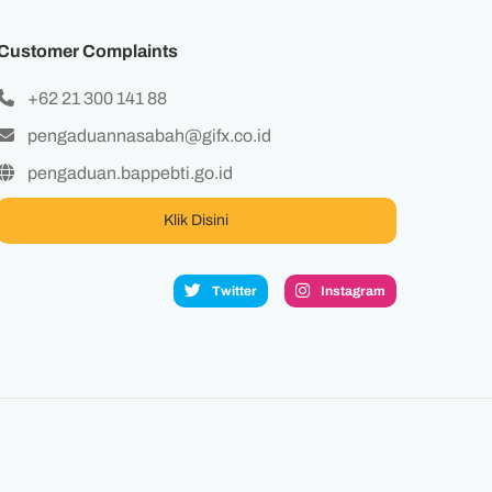
Customer Complaints
+62 21 300 141 88
pengaduannasabah@gifx.co.id
pengaduan.bappebti.go.id
Klik Disini
Twitter
Instagram