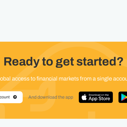
Ready to get started?
obal access to financial markets from a single acco
And download the app
ccount