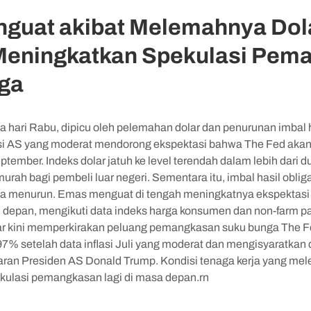
guat akibat Melemahnya Dola
 Meningkatkan Spekulasi Pem
ga
 hari Rabu, dipicu oleh pelemahan dolar dan penurunan imbal h
asi AS yang moderat mendorong ekspektasi bahwa The Fed ak
tember. Indeks dolar jatuh ke level terendah dalam lebih dari
urah bagi pembeli luar negeri. Sementara itu, imbal hasil obli
uga menurun. Emas menguat di tengah meningkatnya ekspekta
 depan, mengikuti data indeks harga konsumen dan non-farm pa
sar kini memperkirakan peluang pemangkasan suku bunga The F
% setelah data inflasi Juli yang moderat dan mengisyaratkan 
saran Presiden AS Donald Trump. Kondisi tenaga kerja yang mel
kulasi pemangkasan lagi di masa depan.rn