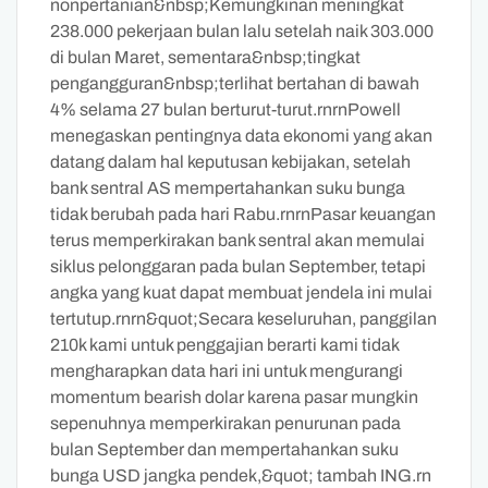
nonpertanian&nbsp;Kemungkinan meningkat
238.000 pekerjaan bulan lalu setelah naik 303.000
di bulan Maret, sementara&nbsp;tingkat
pengangguran&nbsp;terlihat bertahan di bawah
4% selama 27 bulan berturut-turut.rnrnPowell
menegaskan pentingnya data ekonomi yang akan
datang dalam hal keputusan kebijakan, setelah
bank sentral AS mempertahankan suku bunga
tidak berubah pada hari Rabu.rnrnPasar keuangan
terus memperkirakan bank sentral akan memulai
siklus pelonggaran pada bulan September, tetapi
angka yang kuat dapat membuat jendela ini mulai
tertutup.rnrn&quot;Secara keseluruhan, panggilan
210k kami untuk penggajian berarti kami tidak
mengharapkan data hari ini untuk mengurangi
momentum bearish dolar karena pasar mungkin
sepenuhnya memperkirakan penurunan pada
bulan September dan mempertahankan suku
bunga USD jangka pendek,&quot; tambah ING.rn