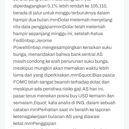
diperdagangkan 0,1% lebih rendah ke 105,110,
berada di jalur untuk minggu terburuknya dalam
hampir dua bulan.rnrnDolar melemah menjelang
rilis data penggajianrnrnDolar telah melemah
hampir sepanjang minggu ini, setelah Ketua
Fed&nbsp;Jerome
Powell&nbsp;mengesampingkan kenaikan suku
bunga, menandakan bahwa bank sentral AS
masih condong ke arah penurunan suku bunga,
meskipun mungkin akan memakan waktu lebih
lama dari yang diperkirakan.rnrn&quot;Bias pasca
FOMC telah sangat bearish terhadap dolar, dan
meskipun ada peristiwa risiko gaji AS hari ini,
pasar terus menekan posisi buy USD kemarin dan
semalam,&quot; kata analis di ING, dalam sebuah
catatan.rnrnPerhatian saat ini beralih ke laporan
ketenagakerjaan bulanan AS yang diawasi
ketat.rnrnPenggajian