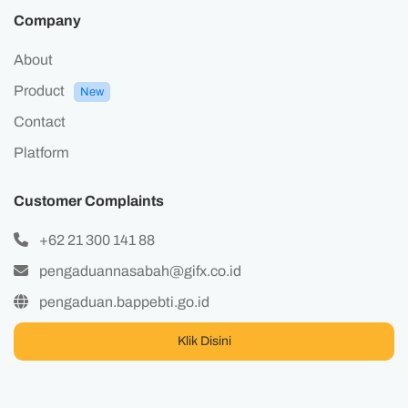
Company
About
Product
New
Contact
Platform
Customer Complaints
+62 21 300 141 88
pengaduannasabah@gifx.co.id
pengaduan.bappebti.go.id
Klik Disini