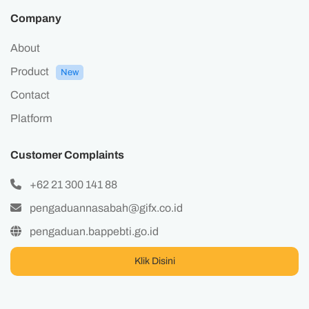
Company
About
Product
New
Contact
Platform
Customer Complaints
+62 21 300 141 88
pengaduannasabah@gifx.co.id
pengaduan.bappebti.go.id
Klik Disini