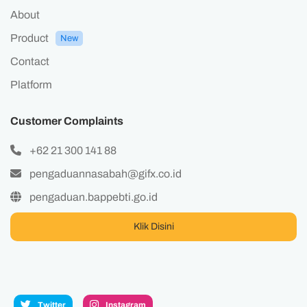
About
Product
New
Contact
Platform
Customer Complaints
+62 21 300 141 88
pengaduannasabah@gifx.co.id
pengaduan.bappebti.go.id
Klik Disini
Twitter
Instagram